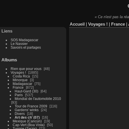
« Ce n'est pas la réa
Accueil
|
Voyages !
|
France
|
Liens
SOS Madagascar
Le Nassier
Savoirs et partages
Albums
Rien que pour vous
48
Voyages !
1885
Costa Rica
15
Minorque
3
Madagascar
75
France
872
Haut-Gard (30)
64
Paris
537
Mondial de l'automobile 2010
93
Tour de France 2009
116
Gardens' winks
24
Divers
18
Art des ch' (07)
16
Mexique (Cancún)
19
Cap-Vert (Boa Vista)
50
Tunisie (Zarzis)
72