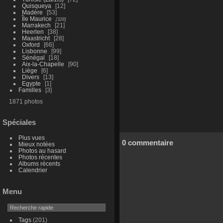
Quisqueya
12
Madère
53
Île Maurice
328
Marrakech
21
Heerlen
38
Maastricht
28
Oxford
66
Lisbonne
99
Sénégal
18
Aix-la-Chapelle
90
Liège
6
Divers
13
Egypte
1
Familles
3
1871 photos
Spéciales
Plus vues
0 commentaire
Mieux notées
Photos au hasard
Photos récentes
Albums récents
Calendrier
Menu
Tags
(201)