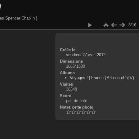
!
es Spencer Chaplin ]
8/16
Créée le
vendredi 27 avril 2012
Dimensions
1066*1600
Albums
Voyages !
|
France
|
Art des ch' (07)
Visites
36548
Score
pas de note
Notez cette photo