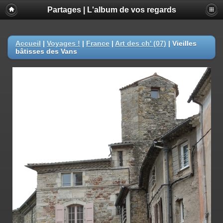
Partages | L'album de vos regards
Accueil
|
Voyages !
|
France
|
Art des ch' (07)
|
Vieilles
bâtisses des Vans