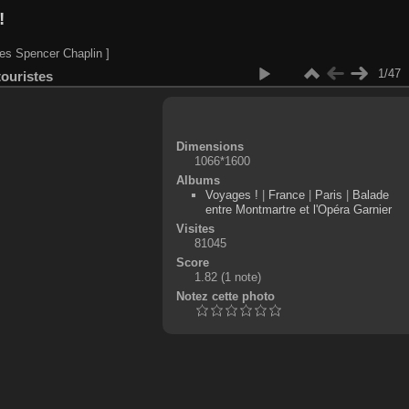
!
es Spencer Chaplin ]
1/47
touristes
Dimensions
1066*1600
Albums
Voyages !
|
France
|
Paris
|
Balade
entre Montmartre et l'Opéra Garnier
Visites
81045
Score
1.82
(1 note)
Notez cette photo