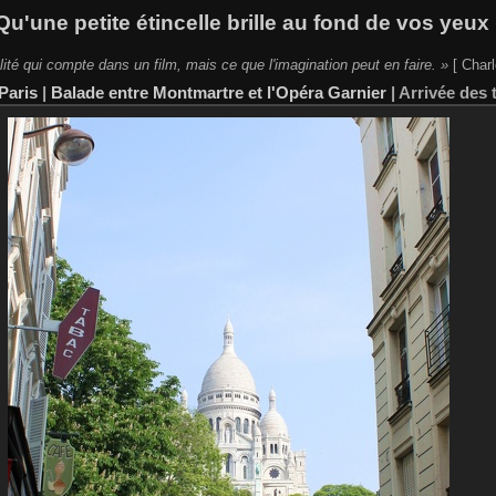
Qu'une petite étincelle brille au fond de vos yeux 
lité qui compte dans un film, mais ce que l'imagination peut en faire. »
[ Charl
Paris
|
Balade entre Montmartre et l'Opéra Garnier
|
Arrivée des 