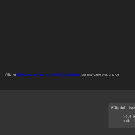
Afficher
Balade entre Montmartre et l'Opéra Garnier
sur une carte plus grande
VDigital
-
lun
Nous av
butte, 