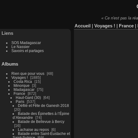
« Ce n'est pas la réa
Accueil
|
Voyages !
|
France
|
Liens
SOS Madagascar
Le Nassier
Savoirs et partages
Albums
Rien que pour vous
48
Voyages !
1885
Costa Rica
15
Minorque
3
Madagascar
75
France
872
Haut-Gard (30)
64
Paris
537
Défilé et Fête de Ganesh 2018
20
Balade des Épinettes à l’Épine
d’Alexandre
74
Balade de Bellevue à Bercy
16
Lachaise au repos
6
Balade entre Saint-Eustache et
Saint-Sulpice
69