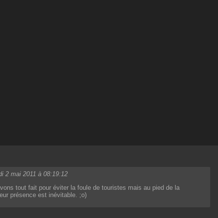
di 2 mai 2011 à 08:19:12
ons tout fait pour éviter la foule de touristes mais au pied de la
leur présence est inévitable. ;o)