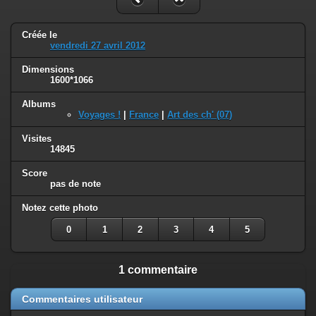
Créée le
vendredi 27 avril 2012
Dimensions
1600*1066
Albums
Voyages !
|
France
|
Art des ch' (07)
Visites
14845
Score
pas de note
Notez cette photo
0
1
2
3
4
5
1 commentaire
Commentaires utilisateur