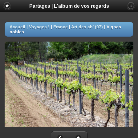
Partages | L'album de vos regards
Accueil
|
Voyages !
|
France
|
Art des ch' (07)
|
Vignes
nobles