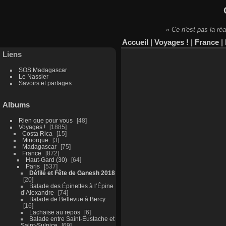
« Ce n'est pas la réa
Accueil
|
Voyages !
|
France
|
Liens
SOS Madagascar
Le Nassier
Savoirs et partages
Albums
Rien que pour vous
48
Voyages !
1885
Costa Rica
15
Minorque
3
Madagascar
75
France
872
Haut-Gard (30)
64
Paris
537
Défilé et Fête de Ganesh 2018
20
Balade des Épinettes à l’Épine
d’Alexandre
74
Balade de Bellevue à Bercy
16
Lachaise au repos
6
Balade entre Saint-Eustache et
Saint-Sulpice
69