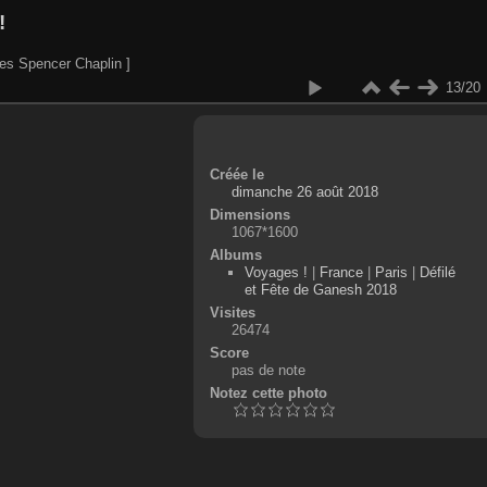
!
es Spencer Chaplin ]
13/20
Créée le
dimanche 26 août 2018
Dimensions
1067*1600
Albums
Voyages !
|
France
|
Paris
|
Défilé
et Fête de Ganesh 2018
Visites
26474
Score
pas de note
Notez cette photo