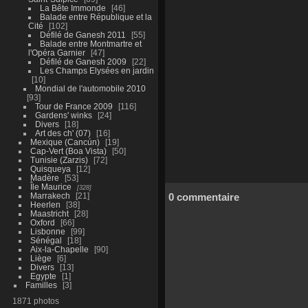
La Bête Immonde
46
Balade entre République et la
Cité
102
Défilé de Ganesh 2011
55
Balade entre Montmartre et
l'Opéra Garnier
47
Défilé de Ganesh 2009
22
Les Champs Elysées en jardin
10
Mondial de l'automobile 2010
93
Tour de France 2009
116
Gardens' winks
24
Divers
18
Art des ch' (07)
16
Mexique (Cancún)
19
Cap-Vert (Boa Vista)
50
Tunisie (Zarzis)
72
Quisqueya
12
Madère
53
Île Maurice
328
Marrakech
21
0 commentaire
Heerlen
38
Maastricht
28
Oxford
66
Lisbonne
99
Sénégal
18
Aix-la-Chapelle
90
Liège
6
Divers
13
Egypte
1
Familles
3
1871 photos