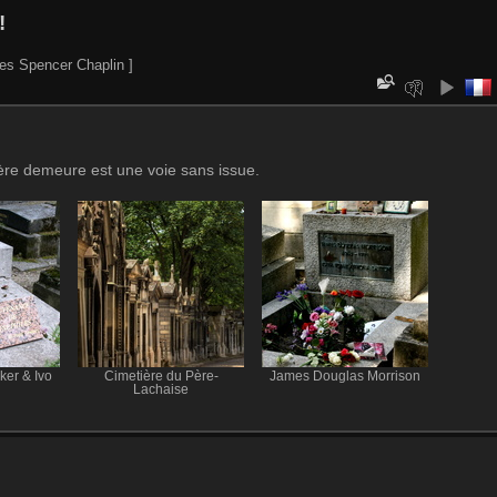
!
es Spencer Chaplin ]
ière demeure est une voie sans issue.
ker & Ivo
Cimetière du Père-
James Douglas Morrison
Lachaise