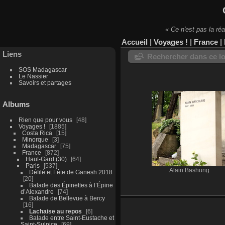
« Ce n'est pas la réa
Accueil
|
Voyages !
|
France
|
Liens
Rechercher dans ce lo
SOS Madagascar
Le Nassier
Savoirs et partages
Albums
Rien que pour vous
48
Voyages !
1885
Costa Rica
15
Minorque
3
Madagascar
75
France
872
Haut-Gard (30)
64
Paris
537
Alain Bashung
Défilé et Fête de Ganesh 2018
20
Balade des Épinettes à l’Épine
d’Alexandre
74
Balade de Bellevue à Bercy
16
Lachaise au repos
6
Balade entre Saint-Eustache et
Saint-Sulpice
69