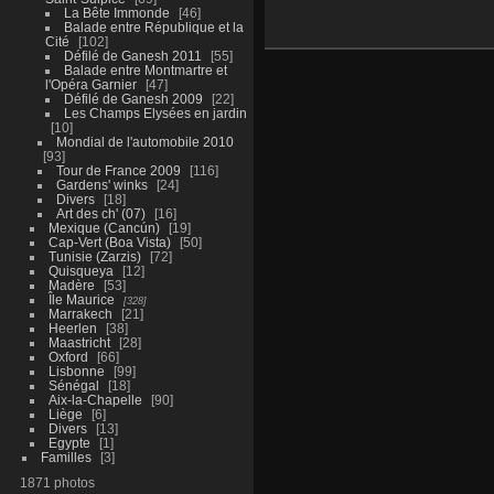
La Bête Immonde
46
Balade entre République et la
Cité
102
Défilé de Ganesh 2011
55
Balade entre Montmartre et
l'Opéra Garnier
47
Défilé de Ganesh 2009
22
Les Champs Elysées en jardin
10
Mondial de l'automobile 2010
93
Tour de France 2009
116
Gardens' winks
24
Divers
18
Art des ch' (07)
16
Mexique (Cancún)
19
Cap-Vert (Boa Vista)
50
Tunisie (Zarzis)
72
Quisqueya
12
Madère
53
Île Maurice
328
Marrakech
21
Heerlen
38
Maastricht
28
Oxford
66
Lisbonne
99
Sénégal
18
Aix-la-Chapelle
90
Liège
6
Divers
13
Egypte
1
Familles
3
1871 photos