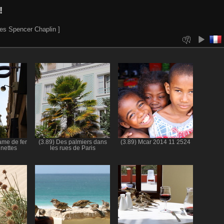
!
es Spencer Chaplin ]
dame de fer
(3.89) Des palmiers dans
(3.89) Mcar 2014 11 2524
unettes
les rues de Paris