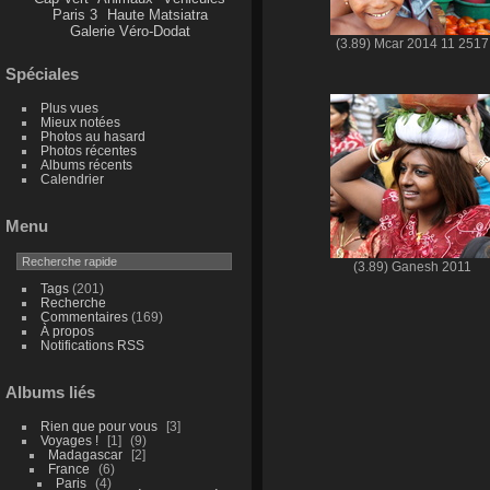
Paris 3
Haute Matsiatra
Galerie Véro-Dodat
(3.89) Mcar 2014 11 2517
Spéciales
Plus vues
Mieux notées
Photos au hasard
Photos récentes
Albums récents
Calendrier
Menu
(3.89) Ganesh 2011
Tags
(201)
Recherche
Commentaires
(169)
À propos
Notifications RSS
Albums liés
Rien que pour vous
3
Voyages !
1
9
Madagascar
2
France
6
Paris
4