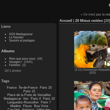
« Ce n'est pas la réa
Accueil
|
20 Mieux notées
20
Liens
SOS Madagascar
Le Nassier
Savoirs et partages
Albums
Rien que pour vous
48
Voyages !
1885
Familles
3
(4.21) Dominican Republi
1871 photos
(DO)
Tags
France
Île-de-France
Paris 18
Paris 15
Place de la Porte de Versailles
Madagascar
Iles
Paris 4
Paris 10
Languedoc-Roussillon
Paris 7
Madère
Fleurs
Boa Vista
Cap-Vert
Animaux
Véhicules