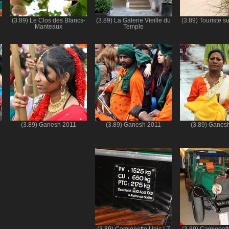
(3.89) Le Clos des Blancs-
(3.89) La Galerie Vieille du
(3.89) Touriste su
Manteaux
Temple
(3.89) Ganesh 2011
(3.89) Ganesh 2011
(3.89) Ganes