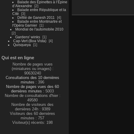
Balade des Épinettes à l’Épine
d’Alexandre
2
Balade entre République et la
Cité
3
Défilé de Ganesh 2011
4
Balade entre Montmartre et
l'Opéra Garnier
1
Mondial de l'automobile 2010
2
Gardens' winks
1
Cap-Vert (Boa Vista)
4
Quisqueya
1
Qui est en ligne
Nombre de pages vues
(miniatures ou images) :
90630240
Consultations des 10 dernières
minutes :
396
Nombre de pages vues des 60
dernières minutes :
5003
Nombre de consultations d'hier :
49580
Nombre de visiteurs des
dernières 24h : 9389
Visiteurs des 60 dernières
minutes : 757
Visiteur(s) récents: 198