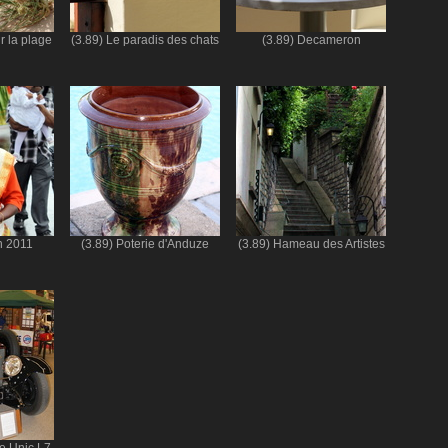
r la plage
(3.89) Le paradis des chats
(3.89) Decameron
h 2011
(3.89) Poterie d'Anduze
(3.89) Hameau des Artistes