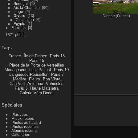
Sénégal
18
Aix-la-Chapelle
90
Liège
6
Divers
13
Dieppe (France)
Circulation
6
Egypte
1
Familles
3
1871 photos
Tags
France
Île-de-France
Paris 18
Paris 15
Place de la Porte de Versailles
Madagascar
Iles
Paris 4
Paris 10
Languedoc-Roussillon
Paris 7
Madère
Fleurs
Boa Vista
Cap-Vert
Animaux
Véhicules
Paris 3
Haute Matsiatra
Galerie Véro-Dodat
Spéciales
Plus vues
Mieux notées
Photos au hasard
Photos récentes
Albums récents
Calendrier