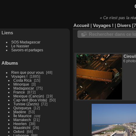
« Ce n'est pas la réa
Accueil
|
Voyages !
|
Divers
7
Liens
Rechercher dans ce lo
SOS Madagascar
Le Nassier
Savoirs et partages
Circu
6 photo
Albums
Rien que pour vous
48
Voyages !
1885
Costa Rica
15
Minorque
3
Madagascar
75
France
872
Mexique (Cancún)
19
Cap-Vert (Boa Vista)
50
Tunisie (Zarzis)
72
Quisqueya
12
Madère
53
Île Maurice
328
Marrakech
21
Heerlen
38
Maastricht
28
Oxford
66
Lisbonne
99