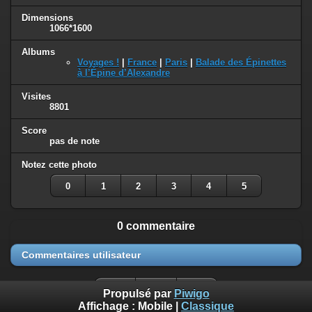
Dimensions
1066*1600
Albums
Voyages !
|
France
|
Paris
|
Balade des Épinettes
à l’Épine d’Alexandre
Visites
8801
Score
pas de note
Notez cette photo
0
1
2
3
4
5
0 commentaire
Commentaires utilisateur
Propulsé par
Piwigo
Affichage :
Mobile
|
Classique