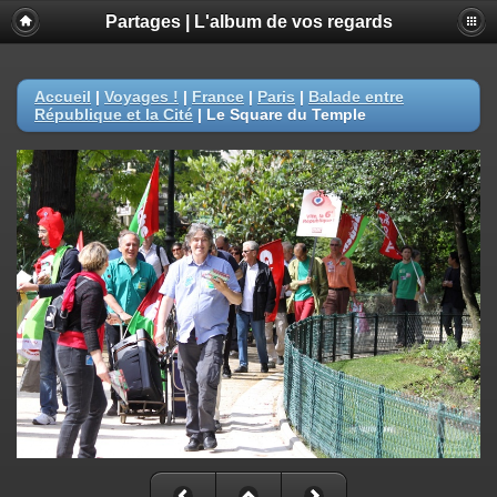
Partages | L'album de vos regards
Accueil
|
Voyages !
|
France
|
Paris
|
Balade entre
République et la Cité
|
Le Square du Temple