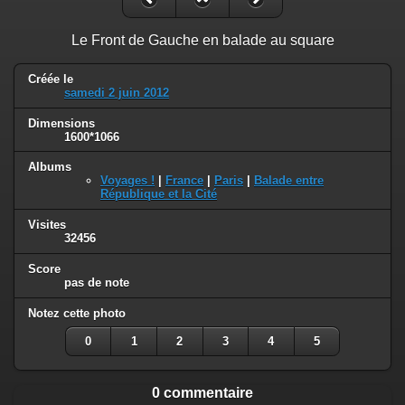
Le Front de Gauche en balade au square
Créée le
samedi 2 juin 2012
Dimensions
1600*1066
Albums
Voyages !
|
France
|
Paris
|
Balade entre
République et la Cité
Visites
32456
Score
pas de note
Notez cette photo
0
1
2
3
4
5
0 commentaire