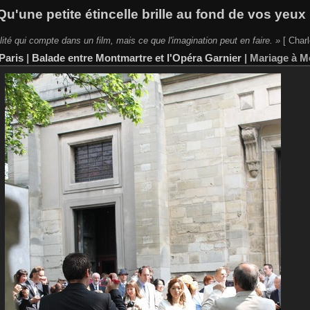
Qu'une petite étincelle brille au fond de vos yeux 
lité qui compte dans un film, mais ce que l'imagination peut en faire. »
[ Charl
Paris
|
Balade entre Montmartre et l'Opéra Garnier
|
Mariage à M