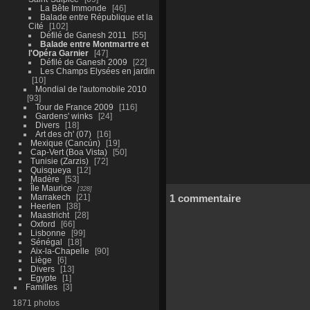
La Bête Immonde
46
Balade entre République et la
Cité
102
Défilé de Ganesh 2011
55
Balade entre Montmartre et
l'Opéra Garnier
47
Défilé de Ganesh 2009
22
Les Champs Elysées en jardin
10
Mondial de l'automobile 2010
93
Tour de France 2009
116
Gardens' winks
24
Divers
18
Art des ch' (07)
16
Mexique (Cancún)
19
Cap-Vert (Boa Vista)
50
Tunisie (Zarzis)
72
Quisqueya
12
Madère
53
Île Maurice
328
Marrakech
21
1 commentaire
Heerlen
38
Maastricht
28
Oxford
66
Lisbonne
99
Sénégal
18
Aix-la-Chapelle
90
Liège
6
Divers
13
Egypte
1
Familles
3
1871 photos