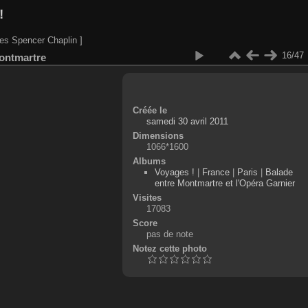
!
es Spencer Chaplin ]
16/47
ontmartre
Créée le
samedi 30 avril 2011
Dimensions
1066*1600
Albums
Voyages !
|
France
|
Paris
|
Balade
entre Montmartre et l'Opéra Garnier
Visites
17083
Score
pas de note
Notez cette photo