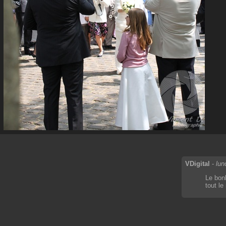
VDigital
-
lun
Le bonh
tout l