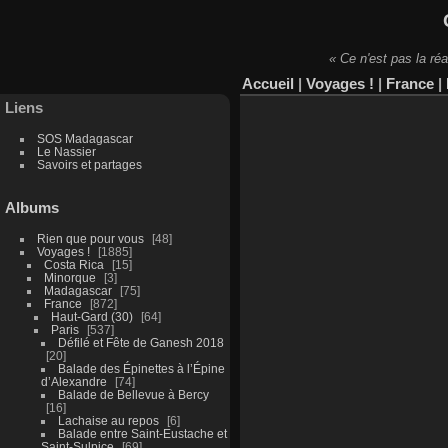
« Ce n'est pas la réa
Accueil
|
Voyages !
|
France
|
Liens
SOS Madagascar
Le Nassier
Savoirs et partages
Albums
Rien que pour vous
48
Voyages !
1885
Costa Rica
15
Minorque
3
Madagascar
75
France
872
Haut-Gard (30)
64
Paris
537
Défilé et Fête de Ganesh 2018
20
Balade des Épinettes à l’Épine
d’Alexandre
74
Balade de Bellevue à Bercy
16
Lachaise au repos
6
Balade entre Saint-Eustache et
Saint-Sulpice
69