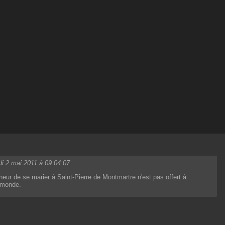
di 2 mai 2011 à 09:04:07
eur de se marier à Saint-Pierre de Montmartre n'est pas offert à
e monde.