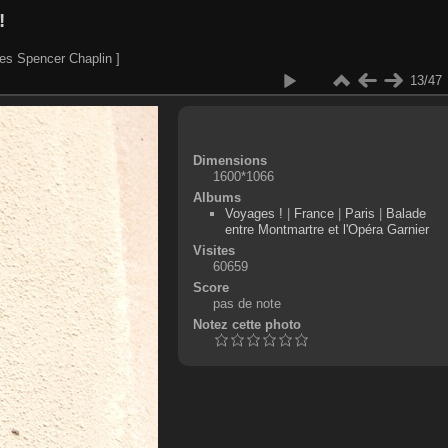
!
es Spencer Chaplin ]
13/47
Dimensions
1600*1066
Albums
Voyages !
|
France
|
Paris
|
Balade
entre Montmartre et l'Opéra Garnier
Visites
60659
Score
pas de note
Notez cette photo