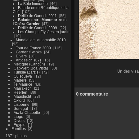
La Bête Immonde
46
Balade entre République et la
Cité
102
Défilé de Ganesh 2011
55
Balade entre Montmartre et
l'Opéra Garnier
47
Défilé de Ganesh 2009
22
Les Champs Elysées en jardin
10
Mondial de l'automobile 2010
93
Tour de France 2009
116
Gardens' winks
24
Divers
18
Art des ch' (07)
16
Mexique (Cancún)
19
Cap-Vert (Boa Vista)
50
Un des visa
Tunisie (Zarzis)
72
Quisqueya
12
Madère
53
Île Maurice
328
Marrakech
21
Heerlen
38
0 commentaire
Maastricht
28
Oxford
66
Lisbonne
99
Sénégal
18
Aix-la-Chapelle
90
Liège
6
Divers
13
Egypte
1
Familles
3
1871 photos