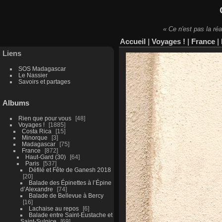
« Ce n'est pas la réa
Accueil
|
Voyages !
|
France
|
Liens
SOS Madagascar
Le Nassier
Savoirs et partages
Albums
Rien que pour vous
48
Voyages !
1885
Costa Rica
15
Minorque
3
Madagascar
75
France
872
Haut-Gard (30)
64
Paris
537
Défilé et Fête de Ganesh 2018
20
Balade des Épinettes à l’Épine
d’Alexandre
74
Balade de Bellevue à Bercy
16
Lachaise au repos
6
Balade entre Saint-Eustache et
Saint-Sulpice
69