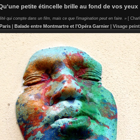
Qu'une petite étincelle brille au fond de vos yeux 
lité qui compte dans un film, mais ce que l'imagination peut en faire. »
[ Charl
Paris
|
Balade entre Montmartre et l'Opéra Garnier
|
Visage peint