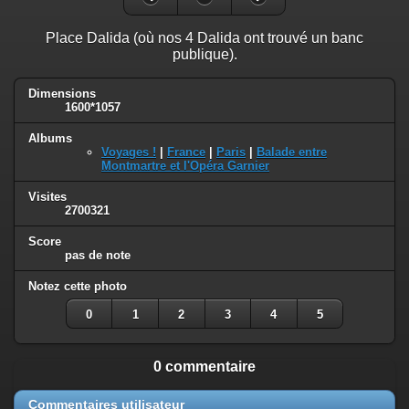
Place Dalida (où nos 4 Dalida ont trouvé un banc
publique).
Dimensions
1600*1057
Albums
Voyages !
|
France
|
Paris
|
Balade entre
Montmartre et l'Opéra Garnier
Visites
2700321
Score
pas de note
Notez cette photo
0
1
2
3
4
5
0 commentaire
Commentaires utilisateur