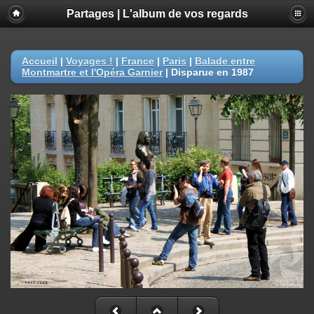
Partages | L'album de vos regards
Accueil
|
Voyages !
|
France
|
Paris
|
Balade entre
Montmartre et l'Opéra Garnier
|
Disparue en 1987