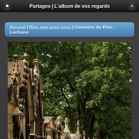
Partages | L'album de vos regards
Accueil
|
Rien que pour vous
|
Cimetière du Père-
Lachaise