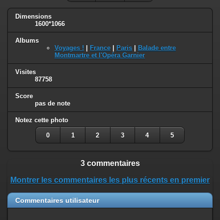
Dimensions
1600*1066
Albums
Voyages !
|
France
|
Paris
|
Balade entre
Montmartre et l'Opéra Garnier
Visites
87758
Score
pas de note
Notez cette photo
0
1
2
3
4
5
3 commentaires
Montrer les commentaires les plus récents en premier
Commentaires utilisateur