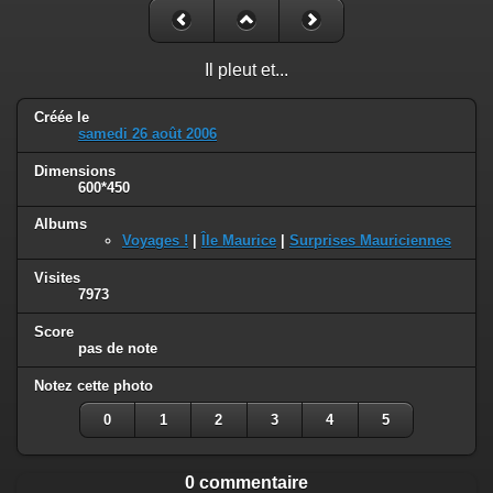
Il pleut et...
Créée le
samedi 26 août 2006
Dimensions
600*450
Albums
Voyages !
|
Île Maurice
|
Surprises Mauriciennes
Visites
7973
Score
pas de note
Notez cette photo
0
1
2
3
4
5
0 commentaire