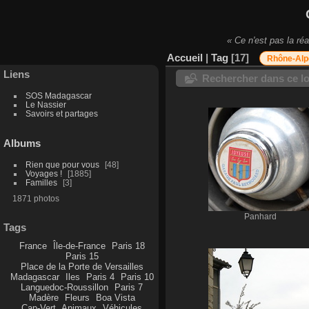
« Ce n'est pas la réa
Accueil
|
Tag
17
Rhône-Alp
Liens
Rechercher dans ce lo
SOS Madagascar
Le Nassier
Savoirs et partages
Albums
Rien que pour vous
48
Voyages !
1885
Familles
3
1871 photos
Panhard
Tags
France
Île-de-France
Paris 18
Paris 15
Place de la Porte de Versailles
Madagascar
Iles
Paris 4
Paris 10
Languedoc-Roussillon
Paris 7
Madère
Fleurs
Boa Vista
Cap-Vert
Animaux
Véhicules