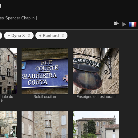
!
es Spencer Chaplin ]
+ Dyna X
2
+ Panhard
2
riale du
Soleil occitan
Enseigne de restaurant
le