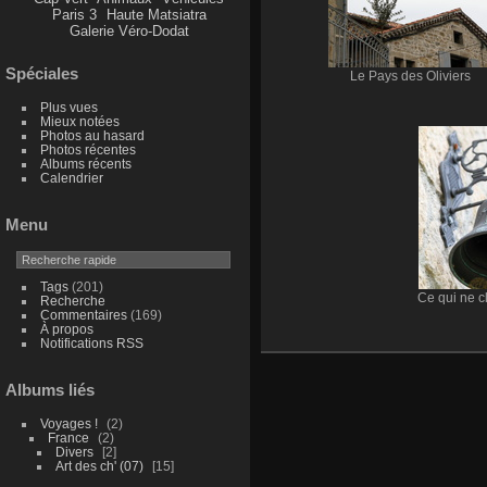
Paris 3
Haute Matsiatra
Galerie Véro-Dodat
Spéciales
Le Pays des Oliviers
Plus vues
Mieux notées
Photos au hasard
Photos récentes
Albums récents
Calendrier
Menu
Tags
(201)
Ce qui ne 
Recherche
Commentaires
(169)
À propos
Notifications RSS
Albums liés
Voyages !
2
France
2
Divers
2
Art des ch' (07)
15