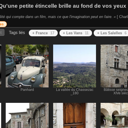
Qu'une petite étincelle brille au fond de vos yeux 
lité qui compte dans un film, mais ce que l'imagination peut en faire. »
[ Charl
es
t
Tags liés
+ France
17
+ Les Vans
11
+ Les Salelles
6
Panhard
La vallée du Chassezac
Bâtisse seigneu
_180
XIVe sièc