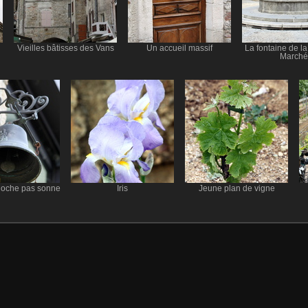
Vieilles bâtisses des Vans
Un accueil massif
La fontaine de l
Marché
cloche pas sonne
Iris
Jeune plan de vigne