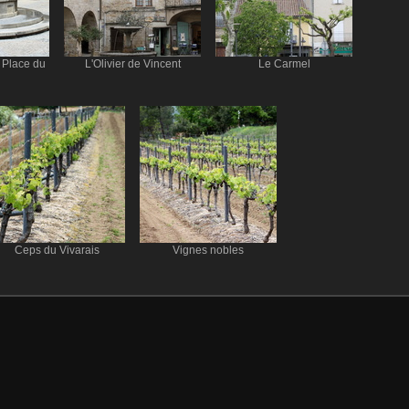
a Place du
L'Olivier de Vincent
Le Carmel
Ceps du Vivarais
Vignes nobles