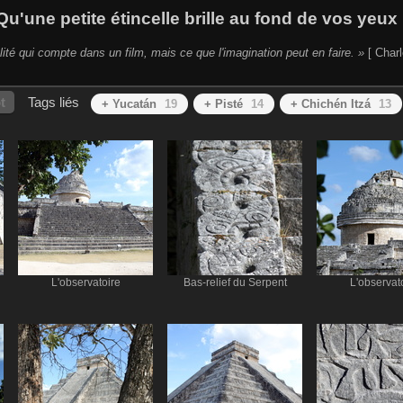
Qu'une petite étincelle brille au fond de vos yeux 
lité qui compte dans un film, mais ce que l'imagination peut en faire. »
[ Charl
t
Tags liés
+ Yucatán
19
+ Pisté
14
+ Chichén Itzá
13
L'observatoire
Bas-relief du Serpent
L'observat