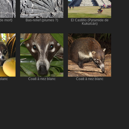
 de mort)
Bas-relief (plumes ?)
El Castillo (Pyramide de
Kukulcán)
blanc
Coati à nez blanc
Coati à nez blanc