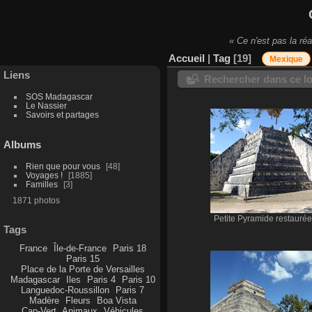
« Ce n'est pas la réa
Accueil
|
Tag
19
Mexique
Liens
Rechercher dans ce lo
SOS Madagascar
Le Nassier
Savoirs et partages
Albums
Rien que pour vous
48
Voyages !
1885
Familles
3
1871 photos
Petite Pyramide restaurée
Tags
France
Île-de-France
Paris 18
Paris 15
Place de la Porte de Versailles
Madagascar
Iles
Paris 4
Paris 10
Languedoc-Roussillon
Paris 7
Madère
Fleurs
Boa Vista
Cap-Vert
Animaux
Véhicules