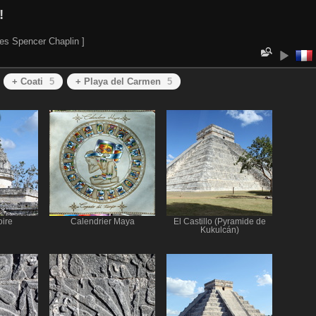
!
es Spencer Chaplin ]
+ Coati
5
+ Playa del Carmen
5
oire
Calendrier Maya
El Castillo (Pyramide de
Kukulcán)