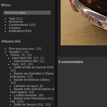
Menu
Tags
(201)
Recherche
Commentaires
(169)
À propos
Notifications RSS
Albums liés
Rien que pour vous
33
Voyages !
19
France
3
18
Haut-Gard (30)
47
1
Saint Ambroix (30)
11
0 commentaire
Paris
64
10
Défilé et Fête de Ganesh 2018
20
Balade des Épinettes à l’Épine
d’Alexandre
74
Balade de Bellevue à Bercy
16
Lachaise au repos
6
Balade entre Saint-Eustache et
Saint-Sulpice
69
La Bête Immonde
46
Balade entre République et la
Cité
102
Défilé de Ganesh 2011
55