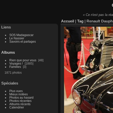
« Ce n'est pas la réa
Accueil
|
Tag
|
Renault Dauphi
Liens
SOS Madagascar
Le Nassier
Savoirs et partages
Albums
Rien que pour vous
48
Voyages !
1885
Familles
3
1871 photos
Spéciales
Plus vues
Mieux notées
Photos au hasard
Photos récentes
Albums récents
Calendrier