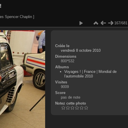
!
es Spencer Chaplin ]
167/681
Créée le
vendredi 8 octobre 2010
Dimensions
800*532
Albums
Voyages !
|
France
|
Mondial de
l'automobile 2010
Visites
9009
Score
pas de note
Notez cette photo