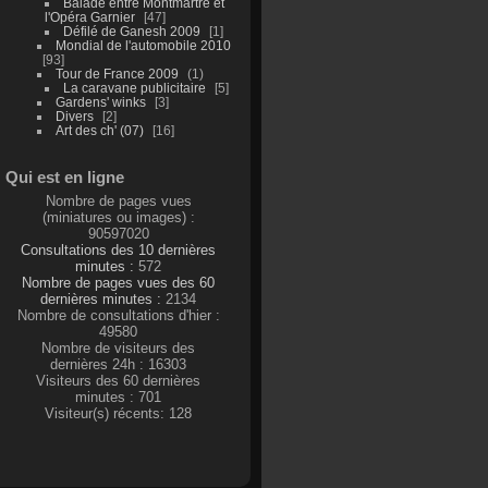
Balade entre Montmartre et
l'Opéra Garnier
47
Défilé de Ganesh 2009
1
Mondial de l'automobile 2010
93
Tour de France 2009
1
La caravane publicitaire
5
Gardens' winks
3
Divers
2
Art des ch' (07)
16
Qui est en ligne
Nombre de pages vues
(miniatures ou images) :
90597020
Consultations des 10 dernières
minutes :
572
Nombre de pages vues des 60
dernières minutes :
2134
Nombre de consultations d'hier :
49580
Nombre de visiteurs des
dernières 24h : 16303
Visiteurs des 60 dernières
minutes : 701
Visiteur(s) récents: 128