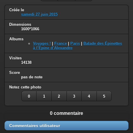
Créée le
samedi 27 juin 2015
Dimensions
1600*1066
Albums
Voyages !
|
France
|
Paris
|
Balade des Épinettes
à l’Épine d’Alexandre
Visites
14138
Score
pas de note
Notez cette photo
0
1
2
3
4
5
0 commentaire
Commentaires utilisateur