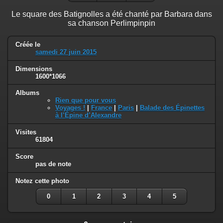
Le square des Batignolles a été chanté par Barbara dans
sa chanson Perlimpinpin
Créée le
samedi 27 juin 2015
Dimensions
1600*1066
Albums
Rien que pour vous
Voyages !
|
France
|
Paris
|
Balade des Épinettes
à l’Épine d’Alexandre
Visites
61804
Score
pas de note
Notez cette photo
0
1
2
3
4
5