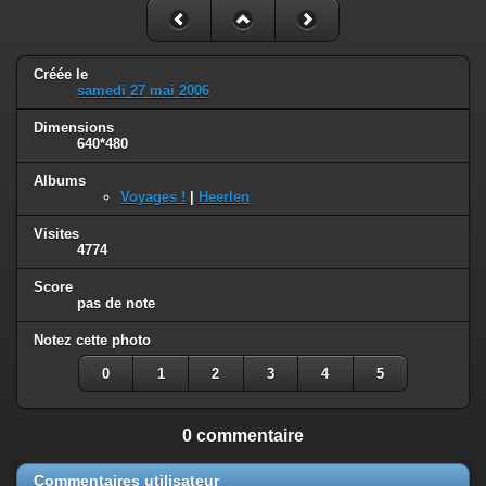
Créée le
samedi 27 mai 2006
Dimensions
640*480
Albums
Voyages !
|
Heerlen
Visites
4774
Score
pas de note
Notez cette photo
0
1
2
3
4
5
0 commentaire
Commentaires utilisateur