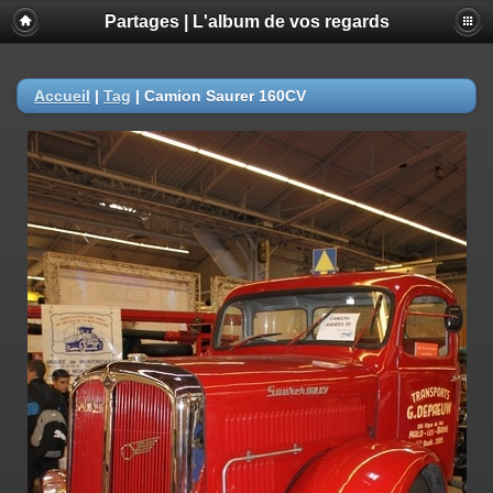
Partages | L'album de vos regards
Accueil
|
Tag
|
Camion Saurer 160CV