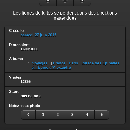
Les lignes de fuites se perdent dans des directions
inattendues.
Créée le
samedi 27 juin 2015
Dimensions
1600*1066
Albums
Voyages !
|
France
|
Paris
|
Balade des Épinettes
à l’Épine d’Alexandre
Visites
12855
Score
pas de note
Notez cette photo
0
1
2
3
4
5