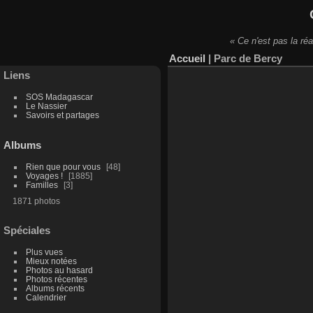
« Ce n'est pas la réa
Accueil
|
Parc de Bercy
Liens
SOS Madagascar
Le Nassier
Savoirs et partages
Albums
Rien que pour vous
48
Voyages !
1885
Familles
3
1871 photos
Spéciales
Plus vues
Mieux notées
Photos au hasard
Photos récentes
Albums récents
Calendrier