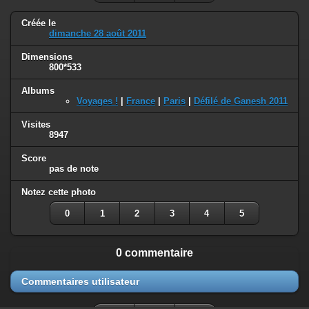
Créée le
dimanche 28 août 2011
Dimensions
800*533
Albums
Voyages !
|
France
|
Paris
|
Défilé de Ganesh 2011
Visites
8947
Score
pas de note
Notez cette photo
0
1
2
3
4
5
0 commentaire
Commentaires utilisateur