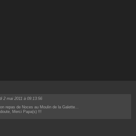
di 2 mai 2011 à 09:13:56
son repas de Noces au Moulin de la Galette...
doute, Merci Papa(s) !!!