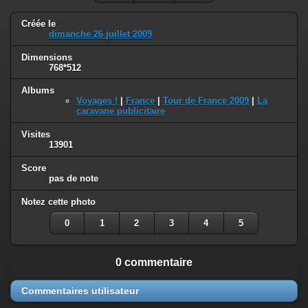
Créée le
dimanche 26 juillet 2009
Dimensions
768*512
Albums
Voyages !
|
France
|
Tour de France 2009
|
La
caravane publicitaire
Visites
13901
Score
pas de note
Notez cette photo
0
1
2
3
4
5
0 commentaire
Commentaires utilisateur