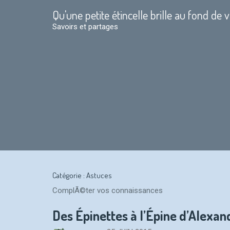
Skip
Qu'une petite étincelle brille au fond de 
to
content
Savoirs et partages
Catégorie :
Astuces
ComplÃ©ter vos connaissances
Des Épinettes à l’Épine d’Alexan