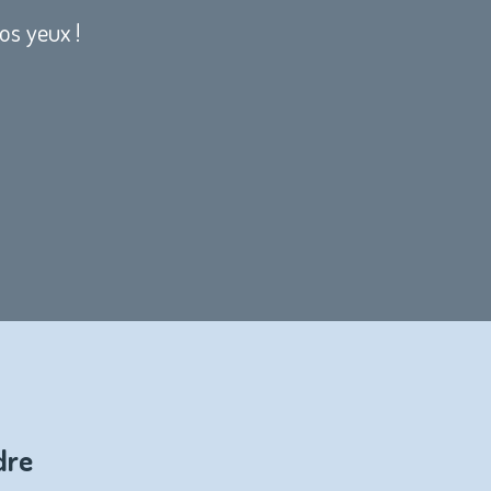
vos yeux !
dre