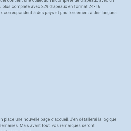
uel contient une collection incomplète de drapeaux avec un
 peu plus complète avec 229 drapeaux en format 24×16
ux correspondent à des pays et pas forcément à des langues,
n place une nouvelle page d’accueil. J’en détaillerai la logique
 semaines. Mais avant tout, vos remarques seront