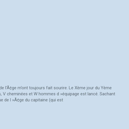
de l’Ã¢ge m’ont toujours fait sourire. Le Xème jour du Yème
es, V cheminées et W hommes d »équipage est lancé. Sachant
 de l »Ã¢ge du capitaine (qui est