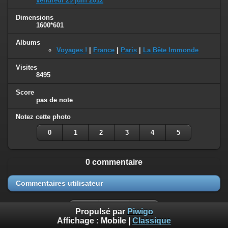
vendredi 29 juin 2012
Dimensions
1600*601
Albums
Voyages !
|
France
|
Paris
|
La Bête Immonde
Visites
8495
Score
pas de note
Notez cette photo
0
1
2
3
4
5
0 commentaire
Commentaires utilisateur
Propulsé par
Piwigo
Affichage :
Mobile
|
Classique