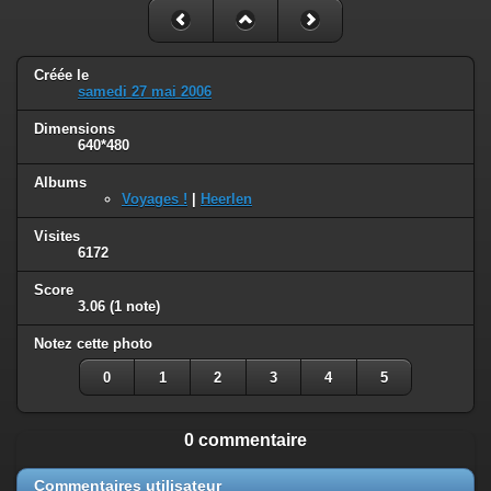
Créée le
samedi 27 mai 2006
Dimensions
640*480
Albums
Voyages !
|
Heerlen
Visites
6172
Score
3.06
(1 note)
Notez cette photo
0
1
2
3
4
5
0 commentaire
Commentaires utilisateur