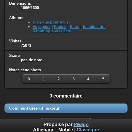
Dimensions
1066*1600
Albums
Rien que pour vous
Voyages !
|
France
|
Paris
|
Balade entre
République et la Cité
Visites
75071
Score
pas de note
Notez cette photo
0
1
2
3
4
5
0 commentaire
Commentaires utilisateur
Propulsé par
Piwigo
Affichage :
Mobile
|
Classique