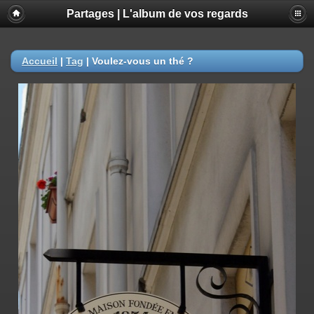
Partages | L'album de vos regards
Accueil
|
Tag
|
Voulez-vous un thé ?