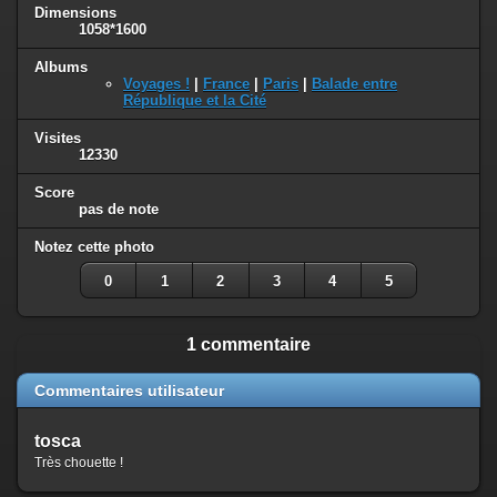
Dimensions
1058*1600
Albums
Voyages !
|
France
|
Paris
|
Balade entre
République et la Cité
Visites
12330
Score
pas de note
Notez cette photo
0
1
2
3
4
5
1 commentaire
Commentaires utilisateur
tosca
Très chouette !