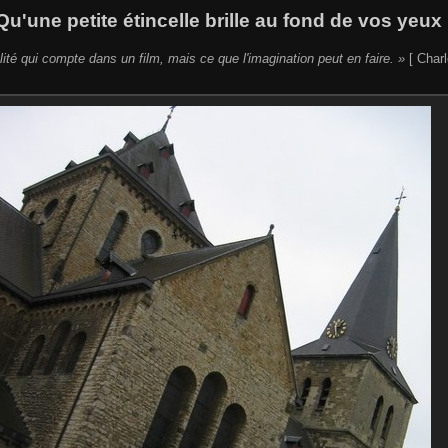
Qu'une petite étincelle brille au fond de vos yeux 
lité qui compte dans un film, mais ce que l'imagination peut en faire. »
[ Charl