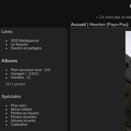
« Ce n'est pas la réa
Accueil
|
Heerlen (Pays-Pas)
Liens
SOS Madagascar
Le Nassier
Savoirs et partages
Albums
Rien que pour vous
48
Voyages !
1885
Familles
3
1871 photos
Spéciales
Plus vues
Mieux notées
Photos au hasard
Photos récentes
Albums récents
Calendrier