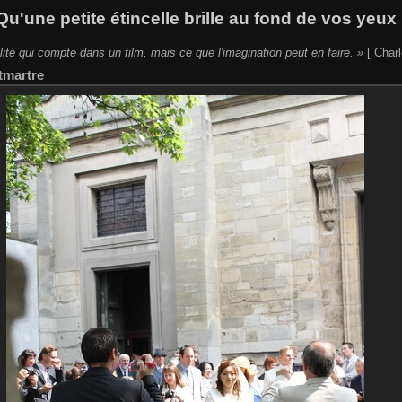
Qu'une petite étincelle brille au fond de vos yeux 
lité qui compte dans un film, mais ce que l'imagination peut en faire. »
[ Charl
tmartre