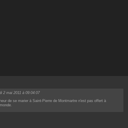
di 2 mai 2011 à 09:04:07
eur de se marier à Saint-Pierre de Montmartre n'est pas offert à
e monde.