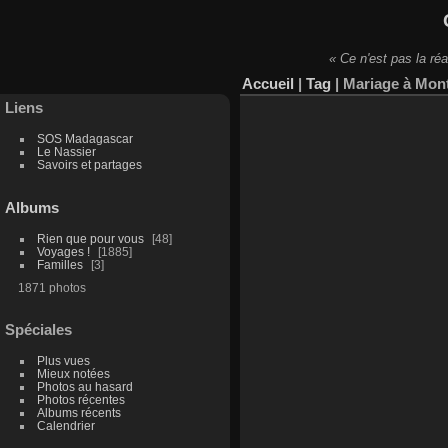
« Ce n'est pas la réa
Accueil
|
Tag
|
Mariage à Mon
Liens
SOS Madagascar
Le Nassier
Savoirs et partages
Albums
Rien que pour vous
48
Voyages !
1885
Familles
3
1871 photos
Spéciales
Plus vues
Mieux notées
Photos au hasard
Photos récentes
Albums récents
Calendrier