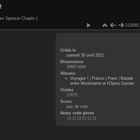
!
es Spencer Chaplin ]
213/681
Créée le
samedi 30 avril 2011
Dimensions
1066*1600
Albums
Voyages !
|
France
|
Paris
|
Balade
entre Montmartre et l'Opéra Garnier
Visites
17072
Score
pas de note
Notez cette photo