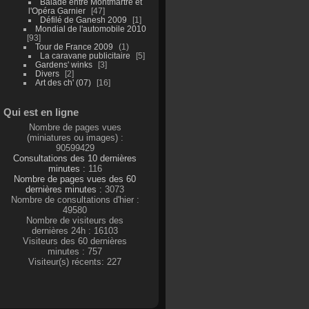
Balade entre Montmartre et
l'Opéra Garnier
47
Défilé de Ganesh 2009
1
Mondial de l'automobile 2010
93
Tour de France 2009
1
La caravane publicitaire
5
Gardens' winks
3
Divers
2
Art des ch' (07)
16
Qui est en ligne
Nombre de pages vues
(miniatures ou images) :
90599429
Consultations des 10 dernières
minutes :
116
Nombre de pages vues des 60
dernières minutes :
3073
Nombre de consultations d'hier :
49580
Nombre de visiteurs des
dernières 24h : 16103
Visiteurs des 60 dernières
minutes : 757
Visiteur(s) récents: 227