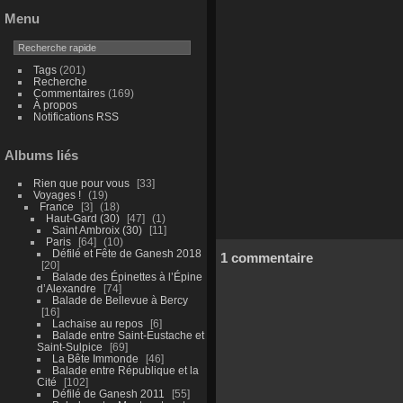
Menu
Tags
(201)
Recherche
Commentaires
(169)
À propos
Notifications RSS
Albums liés
Rien que pour vous
33
Voyages !
19
France
3
18
Haut-Gard (30)
47
1
Saint Ambroix (30)
11
Paris
64
10
Défilé et Fête de Ganesh 2018
1 commentaire
20
Balade des Épinettes à l’Épine
d’Alexandre
74
Balade de Bellevue à Bercy
16
Lachaise au repos
6
Balade entre Saint-Eustache et
Saint-Sulpice
69
La Bête Immonde
46
Balade entre République et la
Cité
102
Défilé de Ganesh 2011
55