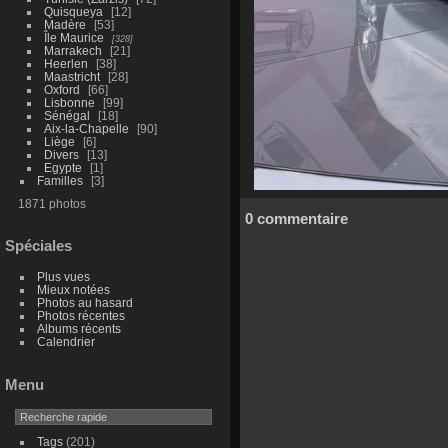
Quisqueya
12
Madère
53
Île Maurice
328
Marrakech
21
Heerlen
38
Maastricht
28
Oxford
66
Lisbonne
99
Sénégal
18
Aix-la-Chapelle
90
Liège
6
Divers
13
Egypte
1
Familles
3
1871 photos
0 commentaire
Spéciales
Plus vues
Mieux notées
Photos au hasard
Photos récentes
Albums récents
Calendrier
Menu
Tags
(201)