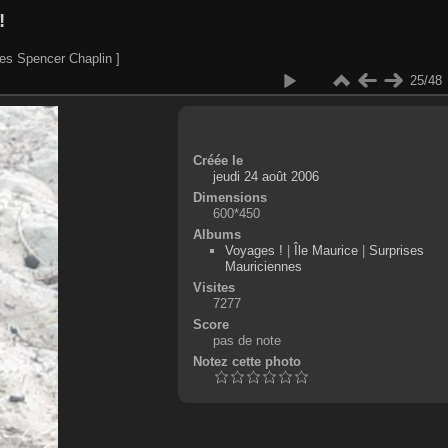
!
es Spencer Chaplin ]
25/48
Créée le
jeudi 24 août 2006
Dimensions
600*450
Albums
Voyages !
|
Île Maurice
|
Surprises
Mauriciennes
Visites
7277
Score
pas de note
Notez cette photo