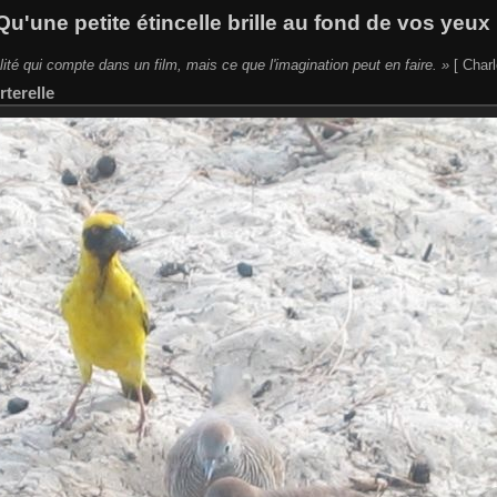
Qu'une petite étincelle brille au fond de vos yeux 
lité qui compte dans un film, mais ce que l'imagination peut en faire. »
[ Charl
rterelle