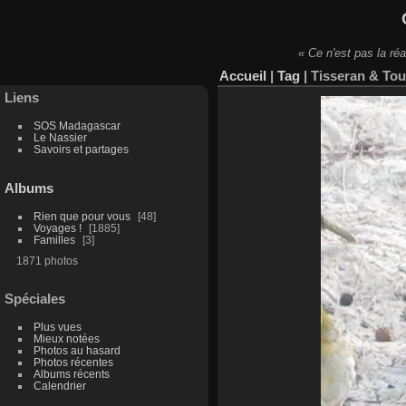
« Ce n'est pas la réa
Accueil
|
Tag
|
Tisseran & Tou
Liens
SOS Madagascar
Le Nassier
Savoirs et partages
Albums
Rien que pour vous
48
Voyages !
1885
Familles
3
1871 photos
Spéciales
Plus vues
Mieux notées
Photos au hasard
Photos récentes
Albums récents
Calendrier