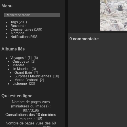
Menu
Tags
(201)
Recherche
Commentaires
(169)
À propos
Notifications RSS
0 commentaire
Albums liés
Voyages !
1
6
Quisqueya
2
Madère
3
Île Maurice
3
Grand Baie
7
Surprises Mauriciennes
18
Morne-Brabant
2
Lisbonne
23
Qui est en ligne
Nombre de pages vues
(miniatures ou images) :
90773196
Consultations des 10 dernières
minutes :
105
Nombre de pages vues des 60