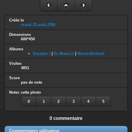
Créée le
mardi 29 août 2006
Dimensions
600*450
Albums
Voyages !
|
Île Maurice
|
Morne-Brabant
Visites
4851
Score
pas de note
Notez cette photo
0
1
2
3
4
5
0 commentaire
Commentaires utilisateur