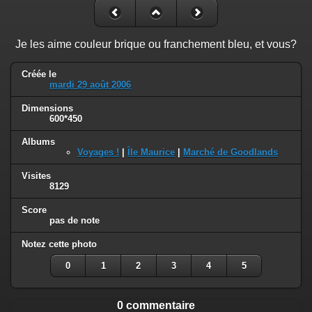
Je les aime couleur brique ou franchement bleu, et vous?
Créée le
mardi 29 août 2006
Dimensions
600*450
Albums
Voyages !
|
Île Maurice
|
Marché de Goodlands
Visites
8129
Score
pas de note
Notez cette photo
0
1
2
3
4
5
0 commentaire