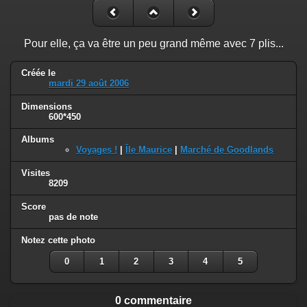
Pour elle, ça va être un peu grand même avec 7 plis...
Créée le
mardi 29 août 2006
Dimensions
600*450
Albums
Voyages !
|
Île Maurice
|
Marché de Goodlands
Visites
8209
Score
pas de note
Notez cette photo
0
1
2
3
4
5
0 commentaire