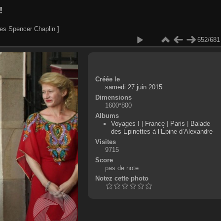
!
es Spencer Chaplin ]
652/681
Créée le
samedi 27 juin 2015
Dimensions
1600*800
Albums
Voyages !
|
France
|
Paris
|
Balade
des Épinettes à l’Épine d’Alexandre
Visites
9715
Score
pas de note
Notez cette photo