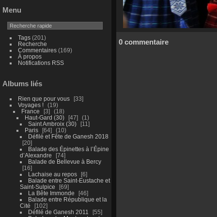
Menu
Tags
(201)
0 commentaire
Recherche
Commentaires
(169)
À propos
Notifications RSS
Albums liés
Rien que pour vous
33
Voyages !
19
France
3
18
Haut-Gard (30)
47
1
Saint Ambroix (30)
11
Paris
64
10
Défilé et Fête de Ganesh 2018
20
Balade des Épinettes à l’Épine
d’Alexandre
74
Balade de Bellevue à Bercy
16
Lachaise au repos
6
Balade entre Saint-Eustache et
Saint-Sulpice
69
La Bête Immonde
46
Balade entre République et la
Cité
102
Défilé de Ganesh 2011
55