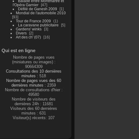
Balade entre Montmartre et
l'Opéra Garnier
47
Défilé de Ganesh 2009
1
Mondial de l'automobile 2010
93
Tour de France 2009
1
La caravane publicitaire
5
Gardens' winks
3
Divers
2
Art des ch' (07)
16
Qui est en ligne
Nombre de pages vues
(miniatures ou images) :
90664309
Consultations des 10 dernières
minutes :
518
Nombre de pages vues des 60
dernières minutes :
2359
Nombre de consultations d'hier :
49580
Nombre de visiteurs des
dernières 24h : 11681
Visiteurs des 60 dernières
minutes : 631
Visiteur(s) récents: 107