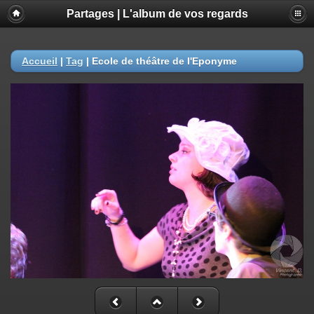
Partages | L'album de vos regards
Accueil
|
Tag
|
Ecole de théâtre de l'Eponyme