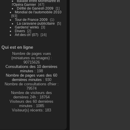
Balade entre Montmartre et
l'Opéra Garnier
47
Défilé de Ganesh 2009
1
Mondial de l'automobile 2010
93
Tour de France 2009
1
La caravane publicitaire
5
Gardens' winks
3
Divers
2
Art des ch' (07)
16
Qui est en ligne
Nombre de pages vues
(miniatures ou images) :
90715626
Consultations des 10 dernières
minutes :
198
Nombre de pages vues des 60
dernières minutes :
930
Nombre de consultations d'hier :
79574
Nombre de visiteurs des
dernières 24h : 18764
Visiteurs des 60 dernières
minutes : 1085
Visiteur(s) récents: 183