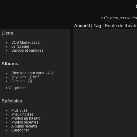
« Ce n'est pas la réa
Accueil
|
Tag
|
Ecole de théât
Liens
SOS Madagascar
Le Nassier
Savoirs et partages
Albums
Rien que pour vous
48
Voyages !
1885
Familles
3
1871 photos
Spéciales
Plus vues
Mieux notées
Photos au hasard
Photos récentes
Albums récents
Calendrier