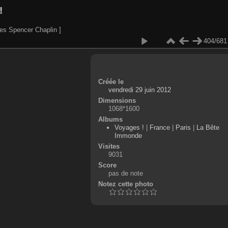
!
es Spencer Chaplin ]
404/681
Créée le
vendredi 29 juin 2012
Dimensions
1068*1600
Albums
Voyages !
|
France
|
Paris
|
La Bête
Immonde
Visites
9031
Score
pas de note
Notez cette photo