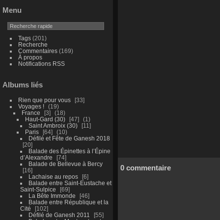
Menu
Tags
(201)
Recherche
Commentaires
(169)
À propos
Notifications RSS
Albums liés
Rien que pour vous
33
Voyages !
19
France
3
18
Haut-Gard (30)
47
1
Saint Ambroix (30)
11
Paris
64
10
Défilé et Fête de Ganesh 2018
20
Balade des Épinettes à l’Épine
d’Alexandre
74
Balade de Bellevue à Bercy
0 commentaire
16
Lachaise au repos
6
Balade entre Saint-Eustache et
Saint-Sulpice
69
La Bête Immonde
46
Balade entre République et la
Cité
102
Défilé de Ganesh 2011
55