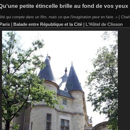
Qu'une petite étincelle brille au fond de vos yeux 
lité qui compte dans un film, mais ce que l'imagination peut en faire. »
[ Charl
Paris
|
Balade entre République et la Cité
|
L'Hôtel de Clisson