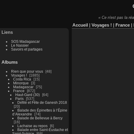
« Ce n'est pas la réa
Accueil
|
Voyages !
|
France
|
Liens
SOS Madagascar
Le Nassier
Savoirs et partages
Albums
Rien que pour vous
48
Voyages !
1885
Costa Rica
15
Minorque
3
Madagascar
75
France
872
Haut-Gard (30)
64
Paris
537
Défilé et Fête de Ganesh 2018
20
Balade des Épinettes à l’Épine
d’Alexandre
74
Balade de Bellevue à Bercy
16
Lachaise au repos
6
Balade entre Saint-Eustache et
Saint-Sulpice
69