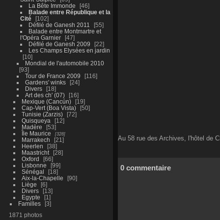
La Bête Immonde
46
Balade entre République et la
Cité
102
Défilé de Ganesh 2011
55
Balade entre Montmartre et
l'Opéra Garnier
47
Défilé de Ganesh 2009
22
Les Champs Elysées en jardin
10
Mondial de l'automobile 2010
93
Tour de France 2009
116
Gardens' winks
24
Divers
18
Art des ch' (07)
16
Mexique (Cancún)
19
Cap-Vert (Boa Vista)
50
Tunisie (Zarzis)
72
Quisqueya
12
Madère
53
Île Maurice
328
Au 58 rue des Archives, l'hôtel de C
Marrakech
21
Heerlen
38
Maastricht
28
Oxford
66
Lisbonne
99
0 commentaire
Sénégal
18
Aix-la-Chapelle
90
Liège
6
Divers
13
Egypte
1
Familles
3
1871 photos