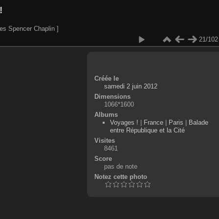
!
es Spencer Chaplin ]
21/102
Créée le
samedi 2 juin 2012
Dimensions
1066*1600
Albums
Voyages !
|
France
|
Paris
|
Balade
entre République et la Cité
Visites
8461
Score
pas de note
Notez cette photo