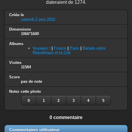
dateraient de 1274.
Créée le
samedi 2 juin 2012
Dimensions
1066*1600
Albums
Voyages !
|
France
|
Paris
|
Balade entre
République et la Cité
Visites
11584
Score
pas de note
Notez cette photo
0
1
2
3
4
5
0 commentaire
Commentaires utilisateur