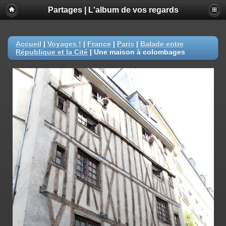
Partages | L'album de vos regards
Accueil
|
Voyages !
|
France
|
Paris
|
Balade entre
République et la Cité
|
Une maison à colombages