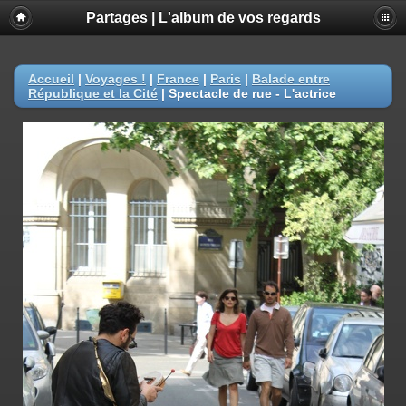
Partages | L'album de vos regards
Accueil
|
Voyages !
|
France
|
Paris
|
Balade entre
République et la Cité
|
Spectacle de rue - L'actrice