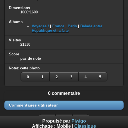
Dimensions
1066*1600
Albums
Voyages !
|
France
|
Paris
|
Balade entre
République et la Cité
Visites
21330
Score
pas de note
Notez cette photo
0
1
2
3
4
5
0 commentaire
Commentaires utilisateur
Propulsé par
Piwigo
Affichage :
Mobile
|
Classique