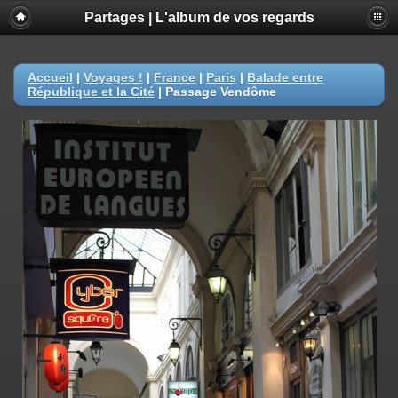
Partages | L'album de vos regards
Accueil
|
Voyages !
|
France
|
Paris
|
Balade entre
République et la Cité
|
Passage Vendôme