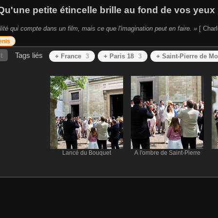
Qu'une petite étincelle brille au fond de vos yeux 
lité qui compte dans un film, mais ce que l'imagination peut en faire. »
[ Charl
enis
t
Tags liés
+ France
3
+ Paris 18
3
+ Saint-Pierre de M
Lancé du Bouquet
À l'ombre de Saint-Pierre