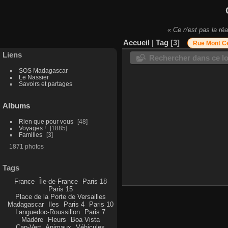
« Ce n'est pas la réa
Accueil
|
Tag
3
Rue Mont C
Liens
Rechercher dans ce lo
SOS Madagascar
Le Nassier
Savoirs et partages
Albums
Rien que pour vous
48
Voyages !
1885
Familles
3
1871 photos
Tags
France
Île-de-France
Paris 18
Paris 15
Place de la Porte de Versailles
Madagascar
Iles
Paris 4
Paris 10
Languedoc-Roussillon
Paris 7
Madère
Fleurs
Boa Vista
Cap-Vert
Animaux
Véhicules