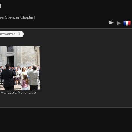
!
es Spencer Chaplin ]
ontmartre
3
Mariage à Montmartre