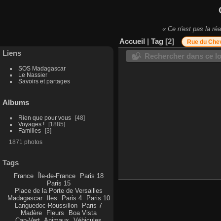
« Ce n'est pas la réa
Accueil
|
Tag
2
Rue du Chev
Liens
Rechercher dans ce lo
SOS Madagascar
Le Nassier
Savoirs et partages
Albums
Rien que pour vous
48
Voyages !
1885
Familles
3
1871 photos
Tags
France
Île-de-France
Paris 18
Paris 15
Place de la Porte de Versailles
Madagascar
Iles
Paris 4
Paris 10
Languedoc-Roussillon
Paris 7
Madère
Fleurs
Boa Vista
Cap-Vert
Animaux
Véhicules