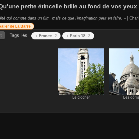
Qu'une petite étincelle brille au fond de vos yeux 
lité qui compte dans un film, mais ce que l'imagination peut en faire. »
[ Charl
alier de La Barre
t
Tags liés
+ France
2
+ Paris 18
2
Le clocher
Les dôm