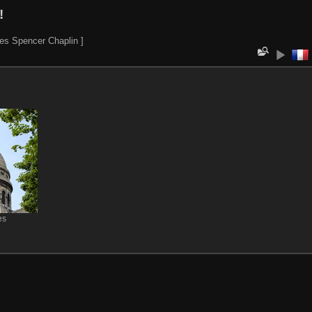
!
es Spencer Chaplin ]
es